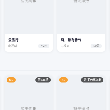
云秀行
风，带有香气
7.0分
1.0分
电视剧
电视剧
6.0
第635期
7.0
第1期纯享上集