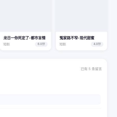
龙日一你死定了-都市言情
冤家路不窄-现代甜蜜
6.0分
4.0分
短剧
短剧
已有
5
条留言