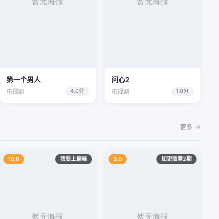
第一个男人
问心2
4.0分
1.0分
电视剧
电视剧
更多 →
10.0
我要上巅峰
3.0
加更版第2期