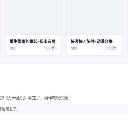
重生赘婿的崛起-都市言情
侠客快刀陈胜-动漫合集
9.0分
10.0分
短剧
短剧
把《万米危机》看完了，动作戏很过瘾！
荐给朋友了。