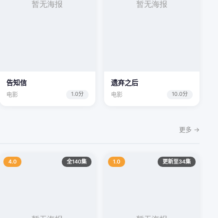
告知信
遗弃之后
1.0分
10.0分
电影
电影
更多 →
4.0
全140集
1.0
更新至34集