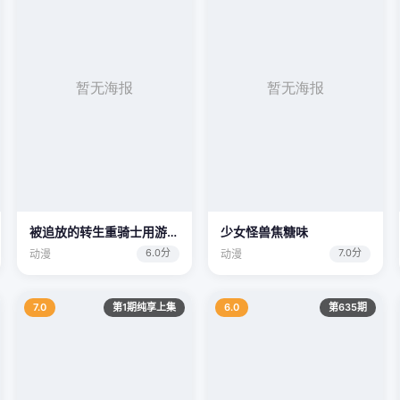
被追放的转生重骑士用游戏知识开无双
少女怪兽焦糖味
6.0分
7.0分
动漫
动漫
7.0
第1期纯享上集
6.0
第635期