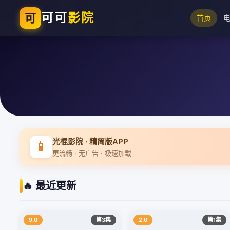
可可
影院
可
首页
光棍影院 · 精简版APP
📱
更流畅 · 无广告 · 极速加载
🔥 最近更新
9.0
第3集
2.0
第1集