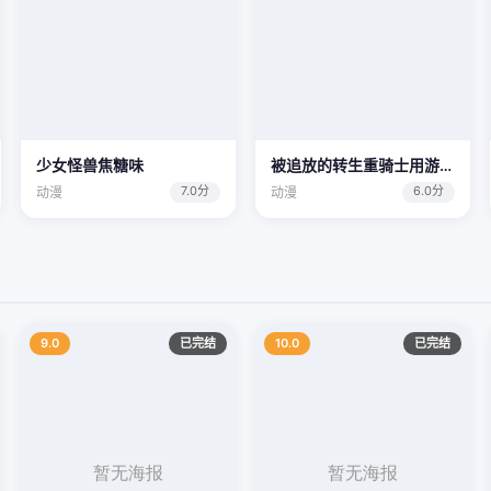
少女怪兽焦糖味
被追放的转生重骑士用游戏知识开无双
7.0分
6.0分
动漫
动漫
9.0
已完结
10.0
已完结