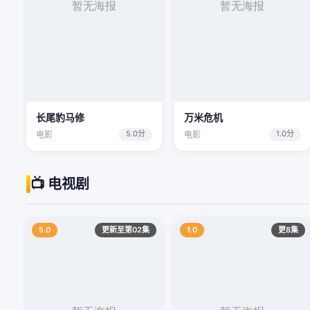
长尾豹马修
万米危机
5.0分
1.0分
电影
电影
📺 电视剧
5.0
更新至第02集
1.0
更8集