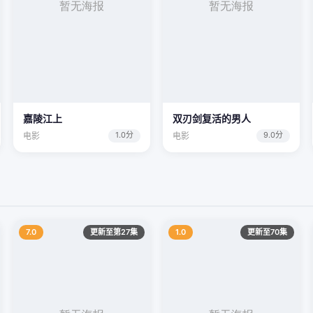
嘉陵江上
双刃剑复活的男人
1.0分
9.0分
电影
电影
7.0
更新至第27集
1.0
更新至70集