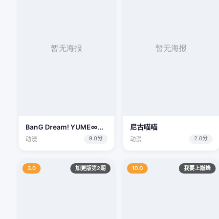
BanG Dream! YUME∞MITA
尼古喵喵
9.0分
2.0分
动漫
动漫
3.0
加更版第2期
10.0
我要上巅峰