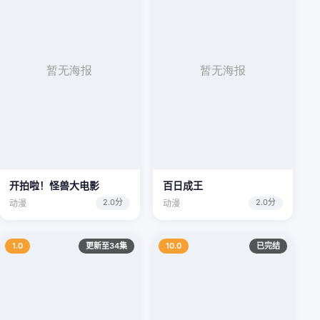
开拍啦！怪兽大电影
百日成王
2.0分
2.0分
动漫
动漫
1.0
更新至34集
10.0
已完结