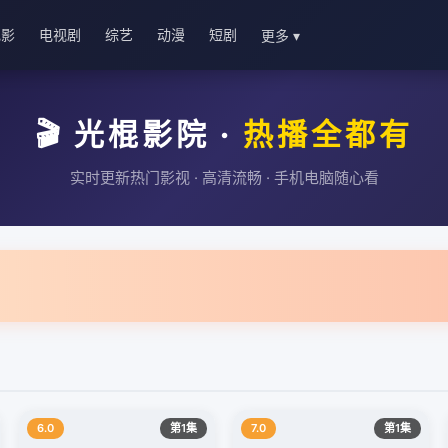
电影
电视剧
综艺
动漫
短剧
更多 ▾
🎬 光棍影院 ·
热播全都有
实时更新热门影视 · 高清流畅 · 手机电脑随心看
6.0
第1集
7.0
第1集