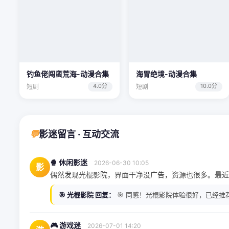
钓鱼佬闯蛮荒海-动漫合集
海胃绝境-动漫合集
4.0分
10.0分
短剧
短剧
💬
影迷留言 · 互动交流
🍿 休闲影迷
2026-06-30 10:05
影
偶然发现光棍影院，界面干净没广告，资源也很多。最近
🎯 光棍影院 回复：
🎯 同感！光棍影院体验很好，已经推
🎮 游戏迷
2026-07-01 14:20